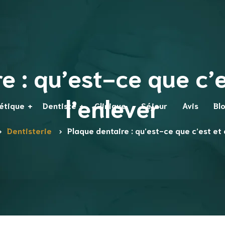
e : qu’est-ce que c
l’enlever
hétique
Dentiste
Clinique
Séjour
Avis
Bl
Première visite chez le
Dentisterie
Plaque dentaire : qu’est-ce que c’est et
dentiste
Prendre soin de votre
bouche
t