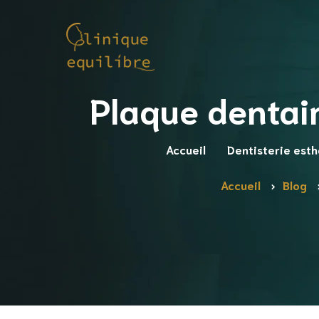
Plaque dentair
Accueil
Dentisterie est
Implant dentaire
Accueil
Blog
Facette dentaire
Hollywood Smile
Blanchiment dentaire
Gingivectomie
Correction encombremen
dentaire
Prothèse Dentaire mobile