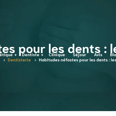
s pour les dents : l
hétique
Dentiste
Clinique
Séjour
Avis
Bl
Dentisterie
Habitudes néfastes pour les dents : les
Première visite chez le
dentiste
Prendre soin de votre
bouche
t